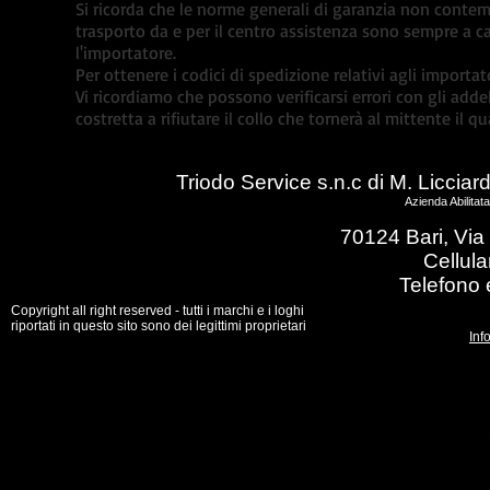
Si ricorda che le norme generali di garanzia non contemp
trasporto da e per il centro assistenza sono sempre a ca
l'importatore.
Per ottenere i codici di spedizione relativi agli importat
Vi ricordiamo che possono verificarsi errori con gli addebi
costretta a rifiutare il collo che tornerà al mittente il q
Triodo Service s.n.c di M. Licciar
Azienda Abilitat
70124 Bari, Via 
Cellul
Telefono 
Copyright all right reserved - tutti i marchi e i loghi
riportati in questo sito sono dei legittimi proprietari
Inf