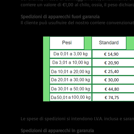
corriere un valore di €1,00 al chilo, ossia, il peso dichi
Spedizioni di apparecchi fuori garanzia
Il cliente può usufruire del nostro corriere convenzionat
Le spese di spedizioni si intendono I.V.A. inclusa e sara
Spedizioni di apparecchi in garanzia